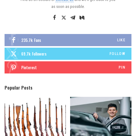
as soon as possible.
235.7k
Fans
LIKE
69.7k
Followers
FOLLOW
Pinterest
PIN
Popular Posts